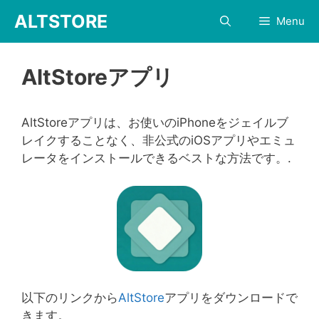
コ
ALTSTORE
Menu
ン
テ
ン
AltStoreアプリ
ツ
へ
ス
AltStoreアプリは、お使いのiPhoneをジェイルブ
キ
レイクすることなく、非公式のiOSアプリやエミュ
ッ
レータをインストールできるベストな方法です。.
プ
以下のリンクから
AltStore
アプリをダウンロードで
きます。